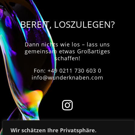
BEREIT, LOSZULEGEN?
Dann nichts wie los – lass uns
gemeinsam etwas Großartiges
schaffen!
Fon: +49 0211 730 603 0
info@wunderknaben.com


Wir schätzen Ihre Privatsphäre.