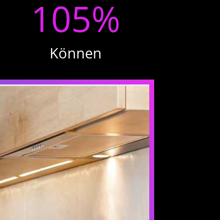
105
%
Können